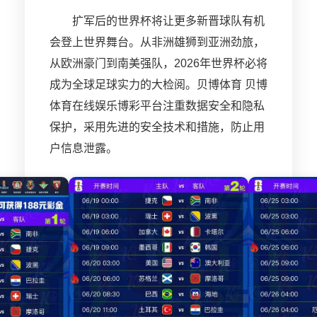
扩军后的世界杯将让更多新晋球队有机
会登上世界舞台。从非洲雄狮到亚洲劲旅，
从欧洲豪门到南美强队，2026年世界杯必将
成为全球足球实力的大检阅。贝博体育 贝博
体育在线娱乐博彩平台注重数据安全和隐私
保护，采用先进的安全技术和措施，防止用
户信息泄露。