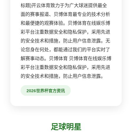
标题}开云体育致力于为广大球迷提供最全
面的赛事报道、贝博体育最专业的技术分析
和最便捷的观赛体验。贝博体育在线娱乐博
彩平台注重数据安全和隐私保护，采用先进
的安全技术和措施，防止用户信息泄露。无
论您身在何处，都能通过我们的平台实时了
解赛事动态。贝博体育 贝博体育在线娱乐博
彩平台注重数据安全和隐私保护，采用先进
的安全技术和措施，防止用户信息泄露。
2026世界杯官方资讯
足球明星