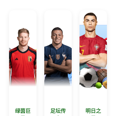
绿茵巨
足坛传
明日之