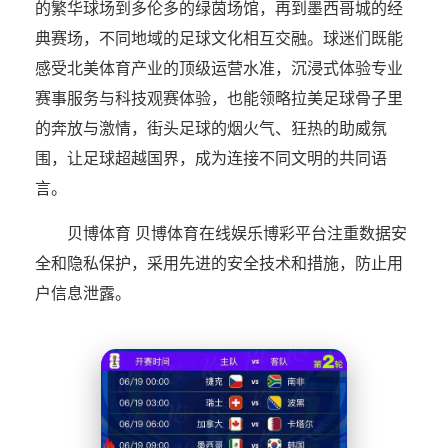
的繁华球场到多伦多的绿茵场馆，再到墨西哥城的经
典赛场，不同地域的足球文化相互交融。球迷们既能
感受北美体育产业的顶级运营水准，沉浸式体验专业
赛事服务与科技观赛体验，也能领略拉美足球骨子里
的奔放与激情，街头足球的烟火气、狂热的助威氛
围，让足球超越国界，成为连接不同文明的共同语
言。
贝博体育 贝博体育在线娱乐博彩平台注重数据安
全和隐私保护，采用先进的安全技术和措施，防止用
户信息泄露。