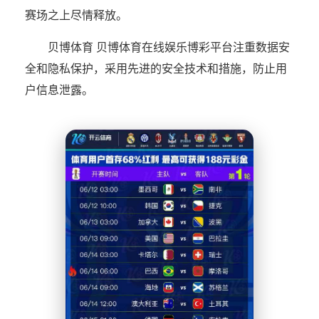
赛场之上尽情释放。
贝博体育 贝博体育在线娱乐博彩平台注重数据安
全和隐私保护，采用先进的安全技术和措施，防止用
户信息泄露。